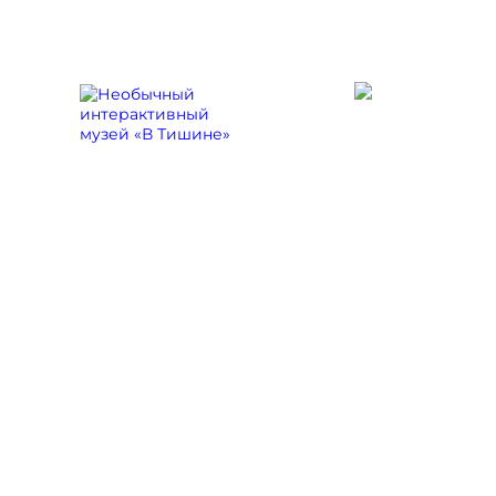
При поддержке:
Программы
Главная
/
Новости
/ Готовы подарит