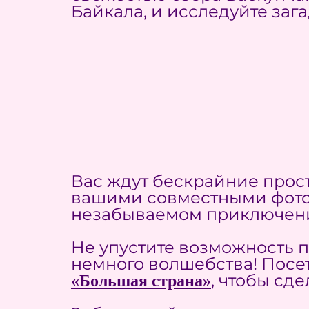
Байкала, и исследуйте заг
Вас ждут бескрайние прос
вашими совместными фото
незабываемом приключен
Не упустите возможность 
немного волшебства! Посе
, чтобы сд
«Большая страна»