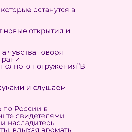
которые останутся в
ят новые открытия и
а чувства говорят
 грани
 полного погружения”В
 руками и слушаем
 по России в
ньте свидетелями
 и насладитесь
нты, вдыхая ароматы