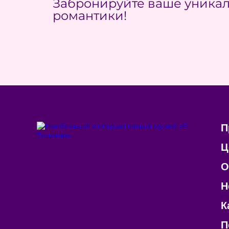
Забронируйте ваше уникал
романтики!
П
Ц
О
Н
К
П