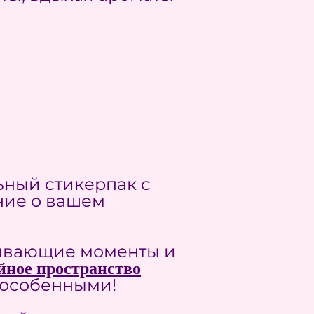
ьный стикерпак с
ние о вашем
атывающие моменты и
ное пространство
у особенными!