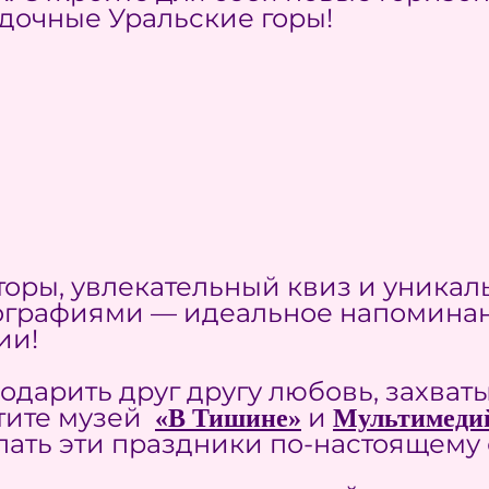
адочные Уральские горы!
торы, увлекательный квиз и уникал
графиями — идеальное напомина
ии!
подарить друг другу любовь, захв
тите музей
и
«В Тишине»
Мультимедий
елать эти праздники по-настоящем