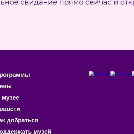
ьное свидание прямо сейчас и отк
рограммы
ены
 музее
овости
ак добраться
оддержать музей