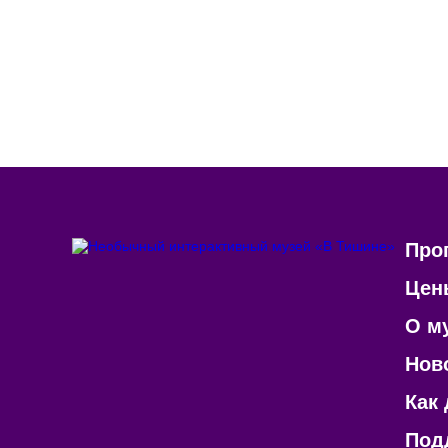
У слышащих детей появится возможнос
игре, что будет способствовать развит
После реализации проекта #ВТИШИНЕ с 
первого безбарьерного знакомства слы
Про
Цен
О м
Нов
Как
Под