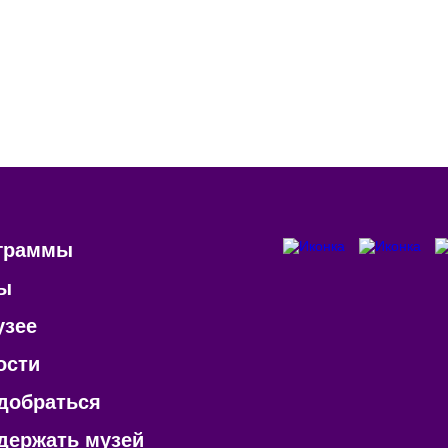
ть познакомиться с миром неслышащих через с
ию толерантности в молодежной среде столицы.
2022 года созданный квест будет открыт для п
шащих детей с миром глухих.
граммы
ы
узее
ости
 добраться
держать музей