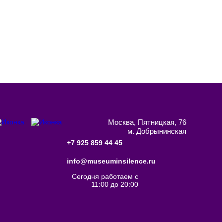
овместное участие в увлекательной
осещения детей 7-18 лет с целью
Москва, Пятницкая, 76
м. Добрынинская
+7 925 859 44 45
info@museuminsilence.ru
Сегодня работаем с
11:00 до 20:00