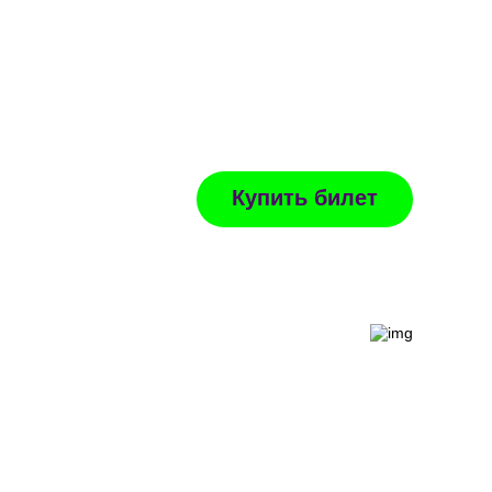
Москва, Пятницкая, 76
м. Добрынинская
+7 925 859 44 45
Как добраться
Купить билет
держать музей