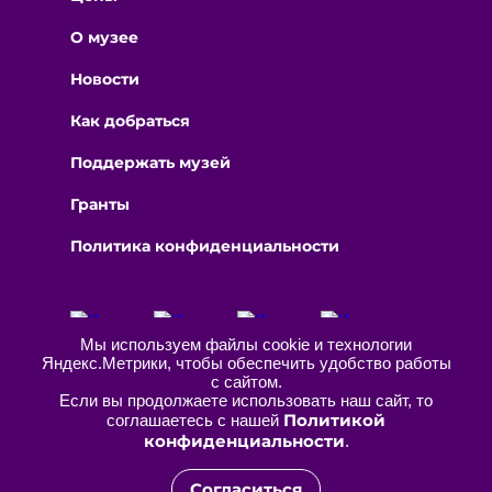
О музее
Новости
Как добраться
Поддержать музей
Гранты
Политика конфиденциальности
Мы используем файлы cookie и технологии
Яндекс.Метрики, чтобы обеспечить удобство работы
с сайтом.
Москва, Пятницкая, 76
Если вы продолжаете использовать наш сайт, то
м. Добрынинская
Политикой
соглашаетесь с нашей
+7 925 859 44 45
конфиденциальности
.
info@museuminsilence.ru
Согласиться