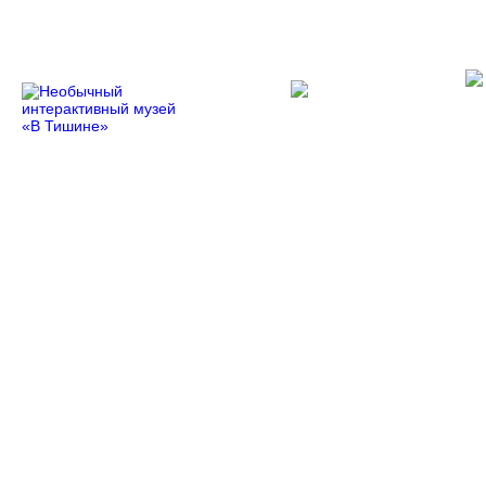
При поддержке:
Программы
Цен
Главная
/
Новости
/ Старт Всероссийского творче