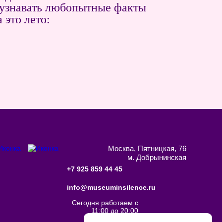
, узнавать любопытные факты
 это лето:
Москва, Пятницкая, 76
м. Добрынинская
+7 925 859 44 45
info@museuminsilence.ru
Сегодня работаем с
11:00 до 20:00