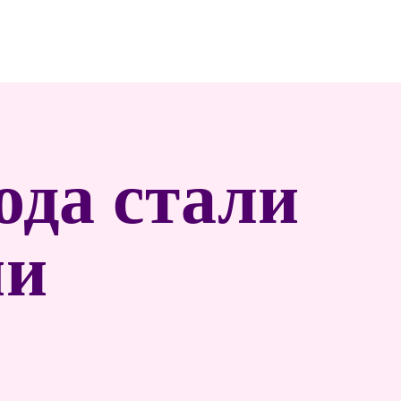
ода стали
ми