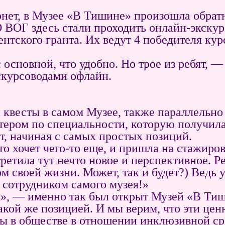
рнет, в Музее «В Тишине» произошла обрат
О ВОГ здесь стали проходить онлайн-экск
ентского гранта. Их ведут 4 победителя ку
с основной, что удобно. Но трое из ребят,
скурсоводами офлайн.
 квесты в самом Музее, также параллельно
тером по специальности, которую получил
т, начиная с самых простых позиций.
то хочет чего-то еще, и пришла на стажиров
ила тут нечто новое и перспективное. Ре
м своей жизни. Может, так и будет?) Ведь 
 сотрудником самого музея!»
», — именно так был открыт Музей «В Тиш
акой же позицией. И мы верим, что эти цен
ы в обществе в отношении инклюзивной ср