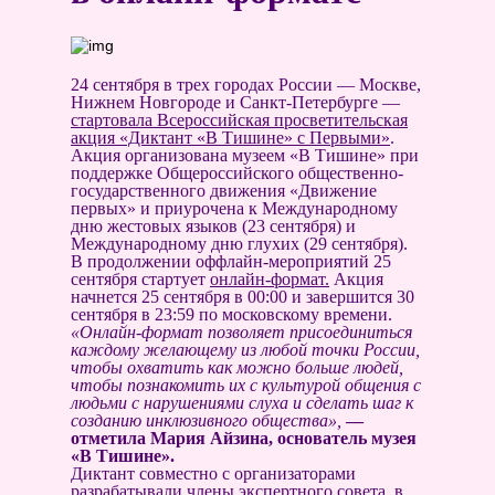
24 сентября в трех городах России — Москве,
Нижнем Новгороде и Санкт-Петербурге —
стартовала Всероссийская просветительская
акция «Диктант «В Тишине» с Первыми»
.
Акция организована музеем «В Тишине» при
поддержке Общероссийского общественно-
государственного движения «Движение
первых» и приурочена к Международному
дню жестовых языков (23 сентября) и
Международному дню глухих (29 сентября).
В продолжении оффлайн-мероприятий 25
сентября стартует
онлайн-формат.
Акция
начнется 25 сентября в 00:00 и завершится 30
сентября в 23:59 по московскому времени.
«Онлайн-формат позволяет присоединиться
каждому желающему из любой точки России,
чтобы охватить как можно больше людей,
чтобы познакомить их с культурой общения с
людьми с нарушениями слуха и сделать шаг к
созданию инклюзивного общества»,
—
отметила Мария Айзина, основатель музея
«В Тишине».
Диктант совместно с организаторами
разрабатывали члены экспертного совета, в