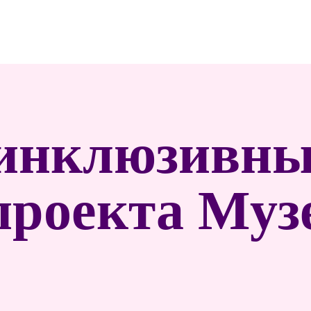
 инклюзивны
проекта Муз