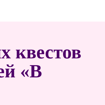
х квестов
ей «В