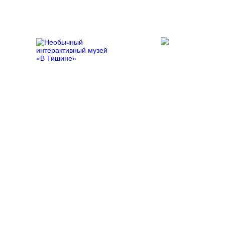
При поддержке:
Программы
Главная
/
Новости
/ Создание инклюзивных