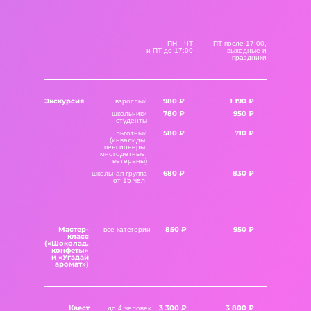
ПН—ЧТ
ПТ после 17:00,
и ПТ до 17:00
выходные и
праздники
Экскурсия
980 ₽
1 190 ₽
взрослый
780 ₽
950 ₽
школьники
студенты
580 ₽
710 ₽
льготный
(инвалиды,
пенсионеры,
многодетные,
ветераны)
680 ₽
830 ₽
школьная группа
от 15 чел.
Мастер-
850 ₽
950 ₽
все категории
класс
(«Шоколад.
конфеты»
и «Угадай
аромат»)
Квест
3 300 ₽
3 800 ₽
до 4 человек