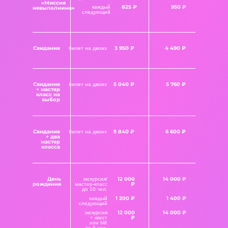
«Миссия
825 ₽
950 ₽
каждый
невыполнима»
следующий
Свидание
3 950 ₽
4 490 ₽
билет на двоих
Свидание
5 040 ₽
5 760 ₽
билет на двоих
+ мастер
класс на
выбор
Свидание
5 840 ₽
6 600 ₽
билет на двоих
+ два
мастер
класса
День
12 000
14 000 ₽
экскурсия/
рождения
₽
мастер-класс
до 10 чел.
1 200 ₽
1 400 ₽
каждый
следующий
12 000
14 000 ₽
экскурсия
₽
+ квест
или МК
до 5 чел.