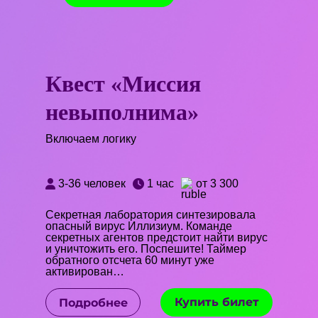
Квест «Миссия
невыполнима»
Включаем логику
3-36 человек
1 час
от 3 300
Секретная лаборатория синтезировала
опасный вирус Иллизиум. Команде
секретных агентов предстоит найти вирус
и уничтожить его. Поспешите! Таймер
обратного отсчета 60 минут уже
активирован…
Купить билет
Подробнее