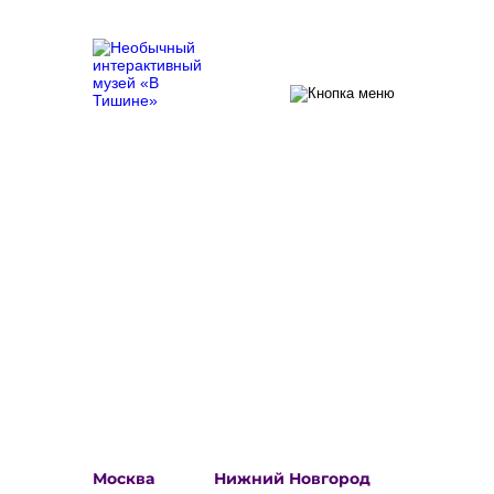
Спасибо!
Ваша искренняя поддержка и любой
вклад сегодня играют огромную роль
в будущем музея и дают нам
возможность двигаться вперед. Мы
невероятно благодарны за то, что вы
проходите этот путь вместе с нами!
Выберите свой город:
Москва
Нижний Новгород