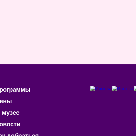
рограммы
ены
 музее
овости
ак добраться