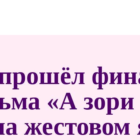
 прошёл фи
ьма «А зори 
а жестовом 