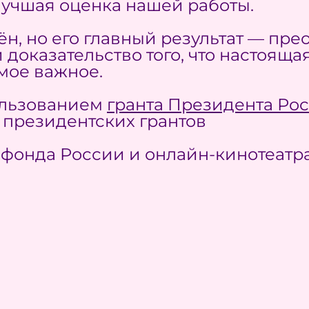
учшая оценка нашей работы.
н, но его главный результат — пре
 доказательство того, что настоящ
амое важное.
ользованием
гранта Президента Ро
президентских грантов
фонда России и онлайн-кинотеатр