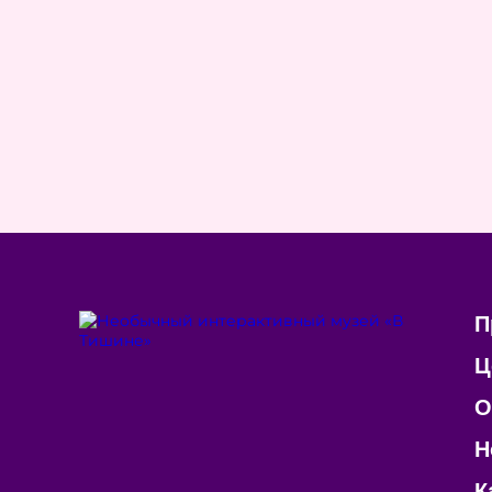
П
Ц
О
Н
К