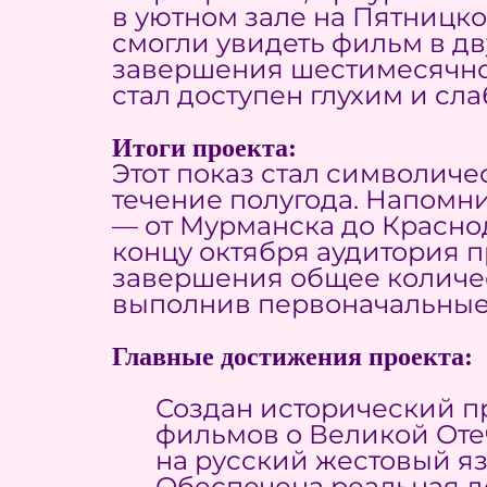
в уютном зале на Пятницко
смогли увидеть фильм в дв
завершения шестимесячного
стал доступен глухим и с
Итоги проекта:
Этот показ стал символич
течение полугода. Напомни
— от Мурманска до Краснод
концу октября аудитория п
завершения общее количес
выполнив первоначальные
Главные достижения проекта:
Создан исторический п
фильмов о Великой От
на русский жестовый яз
Обеспечена реальная до