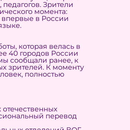
 педагогов. Зрители
рического момента:
м впервые в России
языке.
ты, которая велась в
ее 40 городов России
мы сообщали ранее, к
ых зрителей. К моменту
ловек, полностью
х отечественных
ссиональный перевод
альных отделений ВОГ,