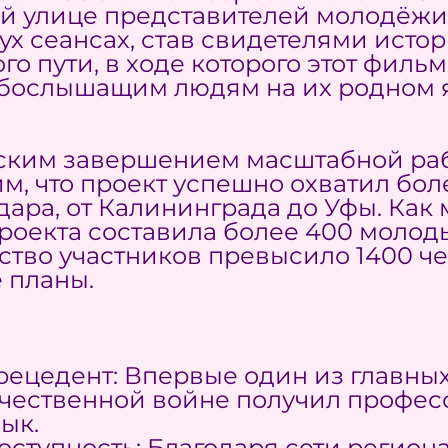
й улице представителей молодёжи,
ух сеансах, став свидетелями исто
 пути, в ходе которого этот филь
лабослышащим людям на их родном 
еским завершением масштабной рабо
м, что проект успешно охватил бол
ара, от Калининграда до Уфы. Как 
роекта составила более 400 молод
тво участников превысило 1400 че
 планы.
рецедент: Впервые один из главны
ечественной войне получил профе
ык.
ступность: Благодаря сети регион