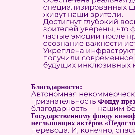
специализированных шк
живут наши зрители.
Достигнут глубокий вос
зрителей уверены, что
частые эмоции после пр
осознание важности ис
Укреплена инфраструкт
получили современное 
будущих инклюзивных к
Благодарности:
Автономная некоммерческ
признательность
Фонду през
благодарность — нашим б
Государственному фонду киноф
неслышащих актёров «Недосло
перевода. И, конечно, спа