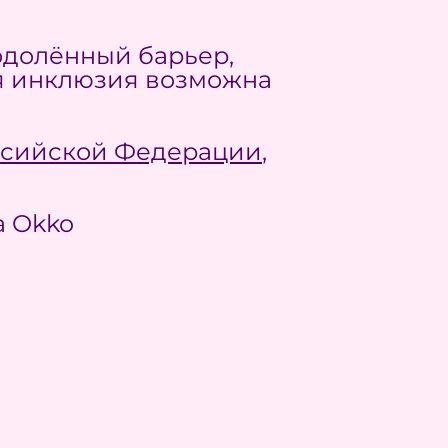
одолённый барьер,
ая инклюзия возможна
ссийской Федерации
,
а Okko