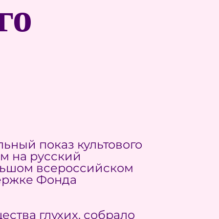
го
льный показ культового
м на русский
ольшом всероссийском
держке Фонда
ства глухих, собрало