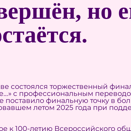
вершён, но е
стаётся.
кве состоялся торжественный фина
ие…» с профессиональным переводо
ие поставило финальную точку в б
товавшем летом 2025 года при под
е к 100-летию Всероссийского обще