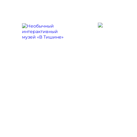
При поддержке:
Программы
Главная
/
Новости
/ В Москве прошё
Проект завершён, но его наследие 