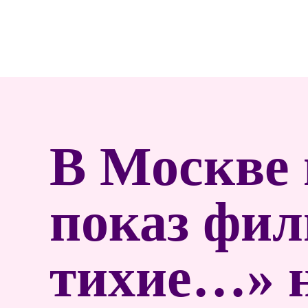
В Москве
показ фил
тихие…» н