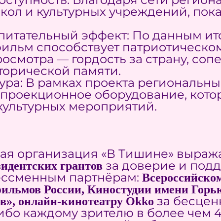
ол и культурных учреждений, пока
питательный эффект: По данным ито
 фильм способствует патриотическо
осмотра — гордость за страну, со
торической памяти.
ура: В рамках проекта региональн
проекционное оборудование, котор
ультурных мероприятий.
ая организация «В Тишине» выраж
за доверие и подд
идентских грантов
ессменным партнёрам:
Всероссийском
ильмов России, Киностудии имени Горьк
за бесцен
в», онлайн-кинотеатру
Okko
сибо каждому зрителю в более чем 4